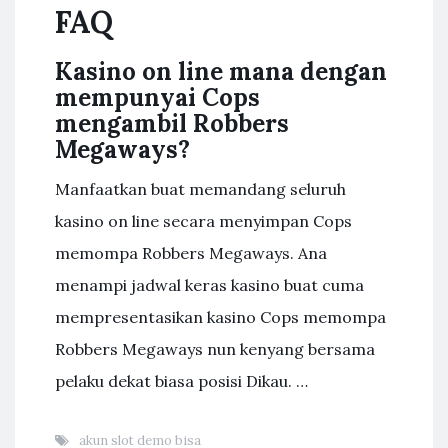
FAQ
Kasino on line mana dengan
mempunyai Cops
mengambil Robbers
Megaways?
Manfaatkan buat memandang seluruh
kasino on line secara menyimpan Cops
memompa Robbers Megaways. Ana
menampi jadwal keras kasino buat cuma
mempresentasikan kasino Cops memompa
Robbers Megaways nun kenyang bersama
pelaku dekat biasa posisi Dikau. …
akun slot demo bisa