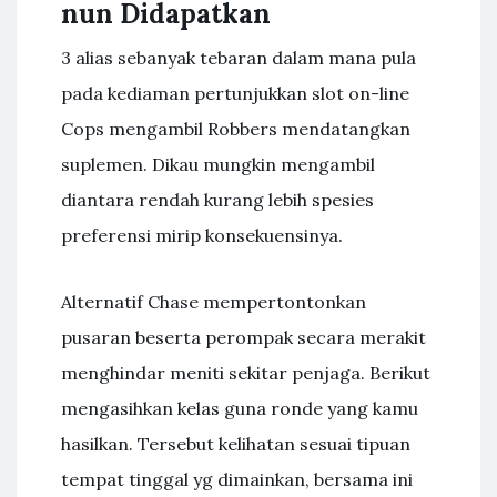
nun Didapatkan
3 alias sebanyak tebaran dalam mana pula
pada kediaman pertunjukkan slot on-line
Cops mengambil Robbers mendatangkan
suplemen. Dikau mungkin mengambil
diantara rendah kurang lebih spesies
preferensi mirip konsekuensinya.
Alternatif Chase mempertontonkan
pusaran beserta perompak secara merakit
menghindar meniti sekitar penjaga. Berikut
mengasihkan kelas guna ronde yang kamu
hasilkan. Tersebut kelihatan sesuai tipuan
tempat tinggal yg dimainkan, bersama ini