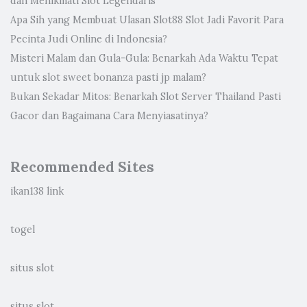
dan Menikmati Slot Legendaris
Apa Sih yang Membuat Ulasan Slot88 Slot Jadi Favorit Para
Pecinta Judi Online di Indonesia?
Misteri Malam dan Gula-Gula: Benarkah Ada Waktu Tepat
untuk slot sweet bonanza pasti jp malam?
Bukan Sekadar Mitos: Benarkah Slot Server Thailand Pasti
Gacor dan Bagaimana Cara Menyiasatinya?
Recommended Sites
ikan138 link
togel
situs slot
situs slot