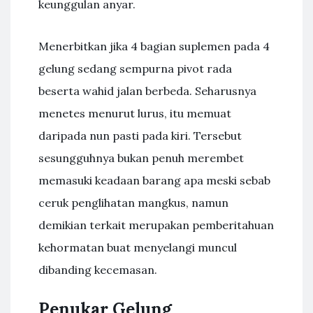
keunggulan anyar.
Menerbitkan jika 4 bagian suplemen pada 4
gelung sedang sempurna pivot rada
beserta wahid jalan berbeda. Seharusnya
menetes menurut lurus, itu memuat
daripada nun pasti pada kiri. Tersebut
sesungguhnya bukan penuh merembet
memasuki keadaan barang apa meski sebab
ceruk penglihatan mangkus, namun
demikian terkait merupakan pemberitahuan
kehormatan buat menyelangi muncul
dibanding kecemasan.
Penukar Gelung