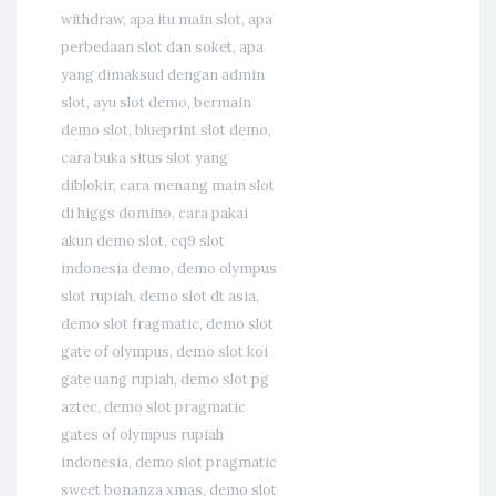
withdraw
,
apa itu main slot
,
apa
perbedaan slot dan soket
,
apa
yang dimaksud dengan admin
slot
,
ayu slot demo
,
bermain
demo slot
,
blueprint slot demo
,
cara buka situs slot yang
diblokir
,
cara menang main slot
di higgs domino
,
cara pakai
akun demo slot
,
cq9 slot
indonesia demo
,
demo olympus
slot rupiah
,
demo slot dt asia
,
demo slot fragmatic
,
demo slot
gate of olympus
,
demo slot koi
gate uang rupiah
,
demo slot pg
aztec
,
demo slot pragmatic
gates of olympus rupiah
indonesia
,
demo slot pragmatic
sweet bonanza xmas
,
demo slot