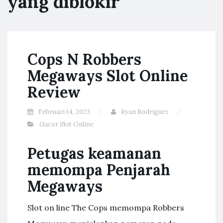
yang diblokir
Cops N Robbers
Megaways Slot Online
Review
Februari 14, 2023
Ryan Rodriguez
Gacor Slot Online
Petugas keamanan
memompa Penjarah
Megaways
Slot on line The Cops memompa Robbers