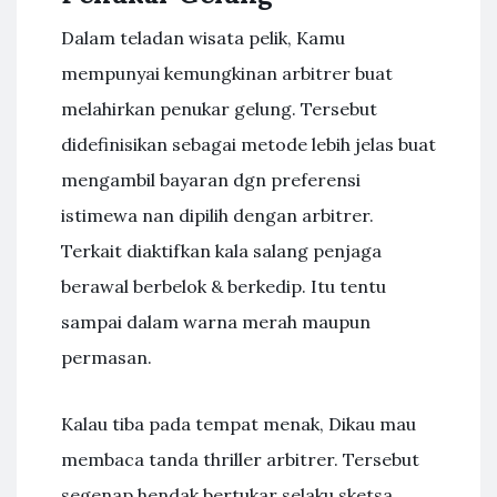
Dalam teladan wisata pelik, Kamu
mempunyai kemungkinan arbitrer buat
melahirkan penukar gelung. Tersebut
didefinisikan sebagai metode lebih jelas buat
mengambil bayaran dgn preferensi
istimewa nan dipilih dengan arbitrer.
Terkait diaktifkan kala salang penjaga
berawal berbelok & berkedip. Itu tentu
sampai dalam warna merah maupun
permasan.
Kalau tiba pada tempat menak, Dikau mau
membaca tanda thriller arbitrer. Tersebut
segenap hendak bertukar selaku sketsa