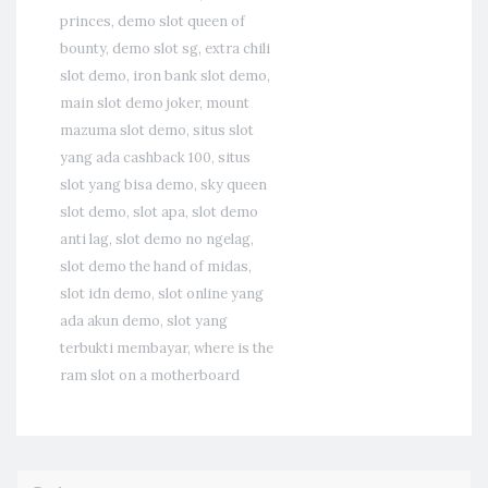
princes
,
demo slot queen of
bounty
,
demo slot sg
,
extra chili
slot demo
,
iron bank slot demo
,
main slot demo joker
,
mount
mazuma slot demo
,
situs slot
yang ada cashback 100
,
situs
slot yang bisa demo
,
sky queen
slot demo
,
slot apa
,
slot demo
anti lag
,
slot demo no ngelag
,
slot demo the hand of midas
,
slot idn demo
,
slot online yang
ada akun demo
,
slot yang
terbukti membayar
,
where is the
ram slot on a motherboard