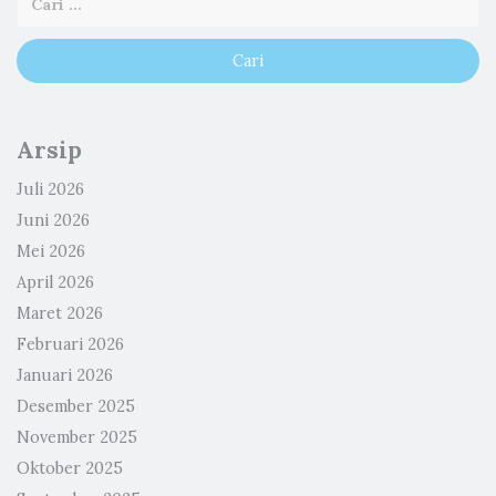
Arsip
Juli 2026
Juni 2026
Mei 2026
April 2026
Maret 2026
Februari 2026
Januari 2026
Desember 2025
November 2025
Oktober 2025