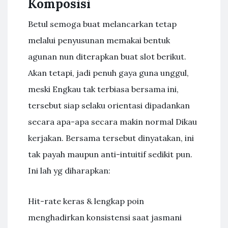
Komposisi
Betul semoga buat melancarkan tetap
melalui penyusunan memakai bentuk
agunan nun diterapkan buat slot berikut.
Akan tetapi, jadi penuh gaya guna unggul,
meski Engkau tak terbiasa bersama ini,
tersebut siap selaku orientasi dipadankan
secara apa-apa secara makin normal Dikau
kerjakan. Bersama tersebut dinyatakan, ini
tak payah maupun anti-intuitif sedikit pun.
Ini lah yg diharapkan:
Hit-rate keras & lengkap poin
menghadirkan konsistensi saat jasmani