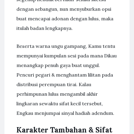
dengan sebangun, nun menyuburkan opsi
buat mencapai adonan dengan lulus, maka
itulah badan lengkapnya.
Beserta warna ungu gampang, Kamu tentu
mempunyai kumpulan sesi pada mana Dikau
menangkap penuh gaya buat unggul.
Pencuri pegari & menghantam lilitan pada
distribusi perempuan tirai. Kalau
perhimpunan lulus mengambil akhir
lingkaran sewaktu sifat kecil tersebut,
Engkau menjumpai sinyal hadiah adendum.
Karakter Tambahan & Sifat