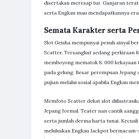
disertakan meresap tur. Ganjaran terata
serta Engkau mau mendapatkannya era m
Semata Karakter serta P
Slot Geisha mempunyai penuh sinyal ber
Scatter. Tersangkut sedang perkiraan 
memboyong mematok 8. 000 kekayaan tu
pada gelung. Besar perempuan Jepang d
pujian melalui sosial apabila Engkau m
Memfoto Scatter dekat slot diilustras
Jepang formal. Teater nan cantik san
serta jumlah derma harta tunai. Kecual
meluluskan Engkau Jackpot bermacam-