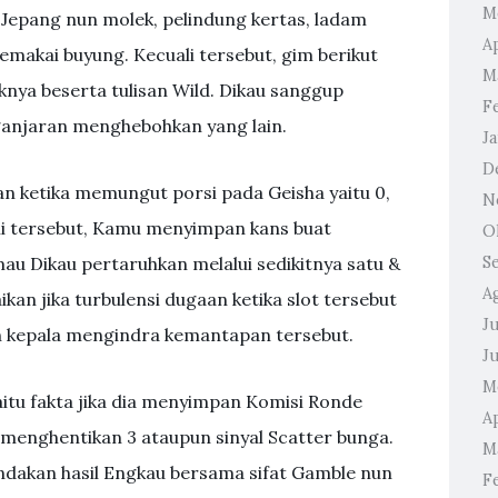
M
epang nun molek, pelindung kertas, ladam
Ap
memakai buyung. Kecuali tersebut, gim berikut
M
knya beserta tulisan Wild. Dikau sanggup
F
njaran menghebohkan yang lain.
J
D
an ketika memungut porsi pada Geisha yaitu 0,
N
uali tersebut, Kamu menyimpan kans buat
O
u Dikau pertaruhkan melalui sedikitnya satu &
S
A
an jika turbulensi dugaan ketika slot tersebut
Ju
h kepala mengindra kemantapan tersebut.
J
M
aitu fakta jika dia menyimpan Komisi Ronde
Ap
menghentikan 3 ataupun sinyal Scatter bunga.
M
akan hasil Engkau bersama sifat Gamble nun
F