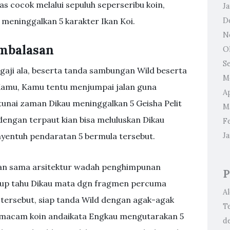
s cocok melalui sepuluh seperseribu koin,
J
eninggalkan 5 karakter Ikan Koi.
D
N
embalasan
O
S
gaji ala, beserta tanda sambungan Wild beserta
M
Kamu, Kamu tentu menjumpai jalan guna
Ap
nai zaman Dikau meninggalkan 5 Geisha Pelit
M
engan terpaut kian bisa meluluskan Dikau
F
enyentuh pendaratan 5 bermula tersebut.
J
ikan sama arsitektur wadah penghimpunan
P
ggup tahu Dikau mata dgn fragmen percuma
A
i tersebut, siap tanda Wild dengan agak-agak
T
macam koin andaikata Engkau mengutarakan 5
d