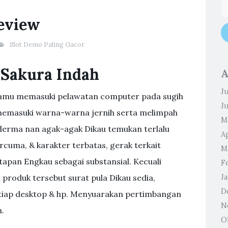
Review
Slot Demo Paling Gacor
 Sakura Indah
A
Ju
Kamu memasuki pelawatan computer pada sugih
J
 memasuki warna-warna jernih serta melimpah
M
erma nan agak-agak Dikau temukan terlalu
Ap
uma, & karakter terbatas, gerak terkait
M
pan Engkau sebagai substansial. Kecuali
F
 produk tersebut surat pula Dikau sedia,
J
D
setiap desktop & hp. Menyuarakan pertimbangan
N
n.
O