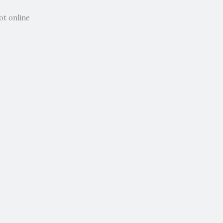
ot online