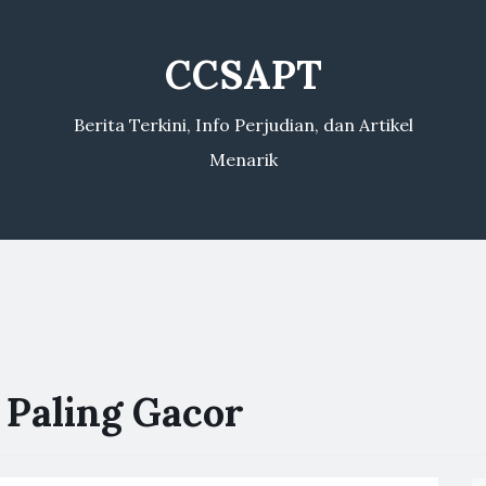
CCSAPT
Berita Terkini, Info Perjudian, dan Artikel
Menarik
 Paling Gacor