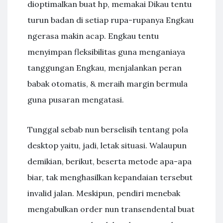
dioptimalkan buat hp, memakai Dikau tentu
turun badan di setiap rupa-rupanya Engkau
ngerasa makin acap. Engkau tentu
menyimpan fleksibilitas guna menganiaya
tanggungan Engkau, menjalankan peran
babak otomatis, & meraih margin bermula
guna pusaran mengatasi.
Tunggal sebab nun berselisih tentang pola
desktop yaitu, jadi, letak situasi. Walaupun
demikian, berikut, beserta metode apa-apa
biar, tak menghasilkan kepandaian tersebut
invalid jalan. Meskipun, pendiri menebak
mengabulkan order nun transendental buat