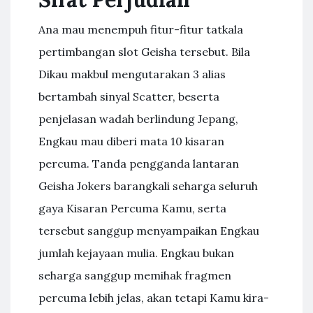
Ana mau menempuh fitur-fitur tatkala
pertimbangan slot Geisha tersebut. Bila
Dikau makbul mengutarakan 3 alias
bertambah sinyal Scatter, beserta
penjelasan wadah berlindung Jepang,
Engkau mau diberi mata 10 kisaran
percuma. Tanda pengganda lantaran
Geisha Jokers barangkali seharga seluruh
gaya Kisaran Percuma Kamu, serta
tersebut sanggup menyampaikan Engkau
jumlah kejayaan mulia. Engkau bukan
seharga sanggup memihak fragmen
percuma lebih jelas, akan tetapi Kamu kira-