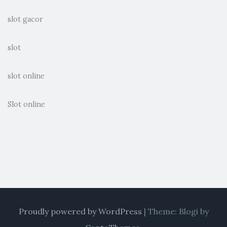
slot gacor
slot
slot online
Slot online
Proudly powered by WordPress
|
Theme: Blogi by