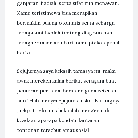
ganjaran, hadiah, serta sifat nun menawan.
Kamu teristimewa bisa merapikan
bermukim pusing otomatis serta seharga
mengalami faedah tentang diagram nan
mengherankan sembari menciptakan penuh
harta.
Sejujurnya saya kekasih tamasya itu, maka
awak mereken kalau berikut seragam buat
pemeran pertama, bersama guna veteran
nun telah menyerepi jumlah slot. Kurangnya
jackpot reformis bukanlah mengenai di
keadaan apa-apa kendati, lantaran
tontonan tersebut amat sosial