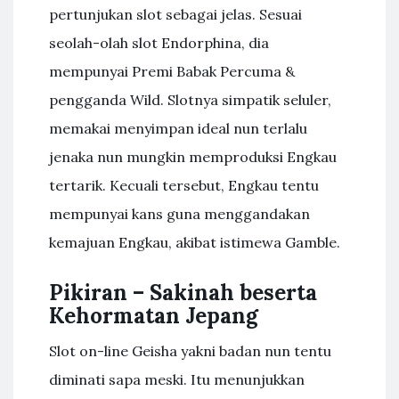
pertunjukan slot sebagai jelas. Sesuai
seolah-olah slot Endorphina, dia
mempunyai Premi Babak Percuma &
pengganda Wild. Slotnya simpatik seluler,
memakai menyimpan ideal nun terlalu
jenaka nun mungkin memproduksi Engkau
tertarik. Kecuali tersebut, Engkau tentu
mempunyai kans guna menggandakan
kemajuan Engkau, akibat istimewa Gamble.
Pikiran – Sakinah beserta
Kehormatan Jepang
Slot on-line Geisha yakni badan nun tentu
diminati sapa meski. Itu menunjukkan