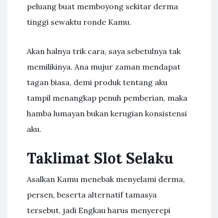
peluang buat memboyong sekitar derma
tinggi sewaktu ronde Kamu.
Akan halnya trik cara, saya sebetulnya tak
memilikinya. Ana mujur zaman mendapat
tagan biasa, demi produk tentang aku
tampil menangkap penuh pemberian, maka
hamba lumayan bukan kerugian konsistensi
aku.
Taklimat Slot Selaku
Asalkan Kamu menebak menyelami derma,
persen, beserta alternatif tamasya
tersebut, jadi Engkau harus menyerepi