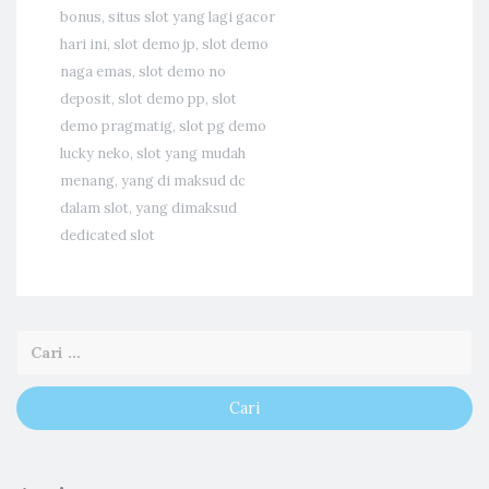
bonus
,
situs slot yang lagi gacor
hari ini
,
slot demo jp
,
slot demo
naga emas
,
slot demo no
deposit
,
slot demo pp
,
slot
demo pragmatig
,
slot pg demo
lucky neko
,
slot yang mudah
menang
,
yang di maksud dc
dalam slot
,
yang dimaksud
dedicated slot