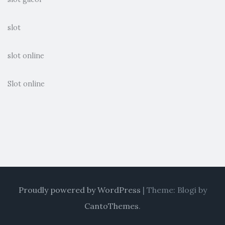
slot
slot online
Slot online
Proudly powered by WordPress
|
Theme: Blogi by
CantoThemes
.