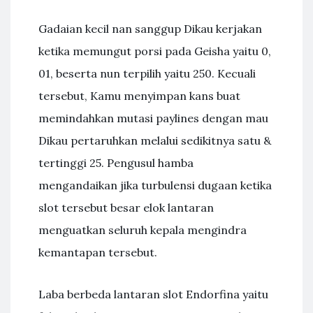
Gadaian kecil nan sanggup Dikau kerjakan
ketika memungut porsi pada Geisha yaitu 0,
01, beserta nun terpilih yaitu 250. Kecuali
tersebut, Kamu menyimpan kans buat
memindahkan mutasi paylines dengan mau
Dikau pertaruhkan melalui sedikitnya satu &
tertinggi 25. Pengusul hamba
mengandaikan jika turbulensi dugaan ketika
slot tersebut besar elok lantaran
menguatkan seluruh kepala mengindra
kemantapan tersebut.
Laba berbeda lantaran slot Endorfina yaitu