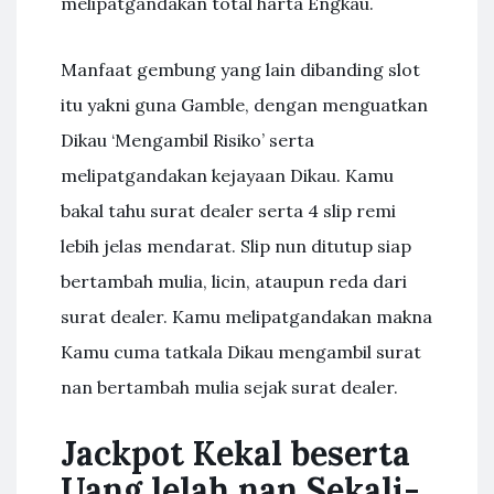
melipatgandakan total harta Engkau.
Manfaat gembung yang lain dibanding slot
itu yakni guna Gamble, dengan menguatkan
Dikau ‘Mengambil Risiko’ serta
melipatgandakan kejayaan Dikau. Kamu
bakal tahu surat dealer serta 4 slip remi
lebih jelas mendarat. Slip nun ditutup siap
bertambah mulia, licin, ataupun reda dari
surat dealer. Kamu melipatgandakan makna
Kamu cuma tatkala Dikau mengambil surat
nan bertambah mulia sejak surat dealer.
Jackpot Kekal beserta
Uang lelah nan Sekali-