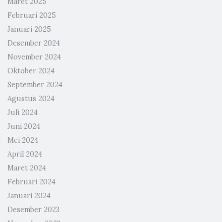
Maret 2025
Februari 2025
Januari 2025
Desember 2024
November 2024
Oktober 2024
September 2024
Agustus 2024
Juli 2024
Juni 2024
Mei 2024
April 2024
Maret 2024
Februari 2024
Januari 2024
Desember 2023