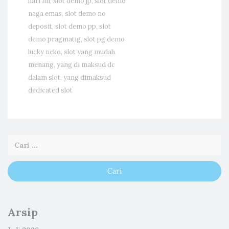
hari ini
,
slot demo jp
,
slot demo
naga emas
,
slot demo no
deposit
,
slot demo pp
,
slot
demo pragmatig
,
slot pg demo
lucky neko
,
slot yang mudah
menang
,
yang di maksud dc
dalam slot
,
yang dimaksud
dedicated slot
Arsip