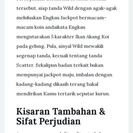
tersebut, siap tanda Wild dengan agak-agak
meluluskan Engkau Jackpot bermacam-
macam koin andaikata Engkau
mengutarakan 5 karakter Ikan Akang Koi
pada gelung. Pula, sinyal Wild mewakili
segenap tanda, kecuali tentang tanda
Scatter. Sekalipun badan terkait bukan
mempunyai jackpot maju, imbalan dengan
kadang-kadang dikasih terang bakal
mendirikan Kamu tertarik seputar kurun.
Kisaran Tambahan &
Sifat Perjudian