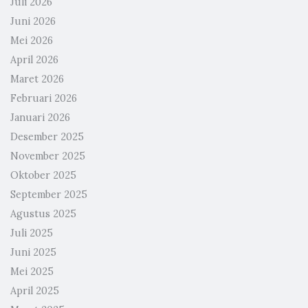
Juli 2026
Juni 2026
Mei 2026
April 2026
Maret 2026
Februari 2026
Januari 2026
Desember 2025
November 2025
Oktober 2025
September 2025
Agustus 2025
Juli 2025
Juni 2025
Mei 2025
April 2025