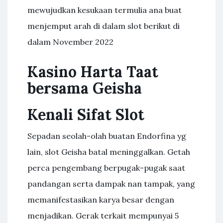
mewujudkan kesukaan termulia ana buat
menjemput arah di dalam slot berikut di
dalam November 2022
Kasino Harta Taat
bersama Geisha
Kenali Sifat Slot
Sepadan seolah-olah buatan Endorfina yg
lain, slot Geisha batal meninggalkan. Getah
perca pengembang berpugak-pugak saat
pandangan serta dampak nan tampak, yang
memanifestasikan karya besar dengan
menjadikan. Gerak terkait mempunyai 5