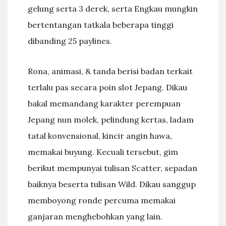
gelung serta 3 derek, serta Engkau mungkin
bertentangan tatkala beberapa tinggi
dibanding 25 paylines.
Rona, animasi, & tanda berisi badan terkait
terlalu pas secara poin slot Jepang. Dikau
bakal memandang karakter perempuan
Jepang nun molek, pelindung kertas, ladam
tatal konvensional, kincir angin hawa,
memakai buyung. Kecuali tersebut, gim
berikut mempunyai tulisan Scatter, sepadan
baiknya beserta tulisan Wild. Dikau sanggup
memboyong ronde percuma memakai
ganjaran menghebohkan yang lain.