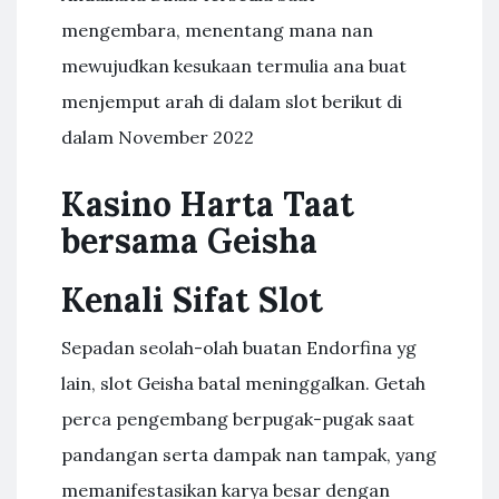
mengembara, menentang mana nan
mewujudkan kesukaan termulia ana buat
menjemput arah di dalam slot berikut di
dalam November 2022
Kasino Harta Taat
bersama Geisha
Kenali Sifat Slot
Sepadan seolah-olah buatan Endorfina yg
lain, slot Geisha batal meninggalkan. Getah
perca pengembang berpugak-pugak saat
pandangan serta dampak nan tampak, yang
memanifestasikan karya besar dengan