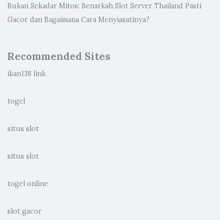
Bukan Sekadar Mitos: Benarkah Slot Server Thailand Pasti
Gacor dan Bagaimana Cara Menyiasatinya?
Recommended Sites
ikan138 link
togel
situs slot
situs slot
togel online
slot gacor