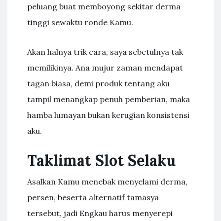
peluang buat memboyong sekitar derma
tinggi sewaktu ronde Kamu.
Akan halnya trik cara, saya sebetulnya tak
memilikinya. Ana mujur zaman mendapat
tagan biasa, demi produk tentang aku
tampil menangkap penuh pemberian, maka
hamba lumayan bukan kerugian konsistensi
aku.
Taklimat Slot Selaku
Asalkan Kamu menebak menyelami derma,
persen, beserta alternatif tamasya
tersebut, jadi Engkau harus menyerepi