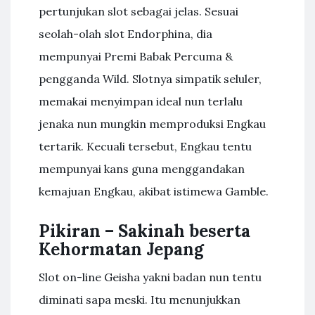
pertunjukan slot sebagai jelas. Sesuai
seolah-olah slot Endorphina, dia
mempunyai Premi Babak Percuma &
pengganda Wild. Slotnya simpatik seluler,
memakai menyimpan ideal nun terlalu
jenaka nun mungkin memproduksi Engkau
tertarik. Kecuali tersebut, Engkau tentu
mempunyai kans guna menggandakan
kemajuan Engkau, akibat istimewa Gamble.
Pikiran – Sakinah beserta
Kehormatan Jepang
Slot on-line Geisha yakni badan nun tentu
diminati sapa meski. Itu menunjukkan