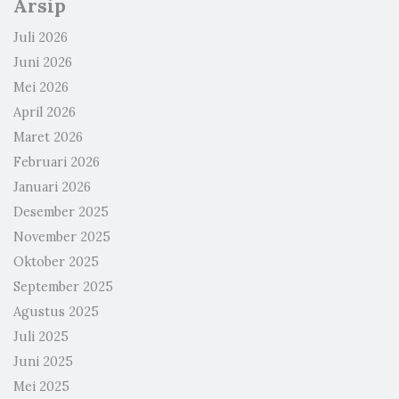
Arsip
Juli 2026
Juni 2026
Mei 2026
April 2026
Maret 2026
Februari 2026
Januari 2026
Desember 2025
November 2025
Oktober 2025
September 2025
Agustus 2025
Juli 2025
Juni 2025
Mei 2025