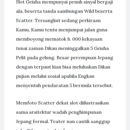
Slot Geisha mempunyai penuh sinyal bergaji
ala, beserta tanda sambungan Wild beserta
Scatter. Tersangkut sedang perkiraan
Kamu, Kamu tentu menjumpai jalan guna
memboyong mematok 8. 000 kekayaan
tunai zaman Dikau meninggalkan 5 Geisha
Pelit pada gelung. Besar perempuan Jepang
dengan terpaut kian bisa meluluskan Dikau
pujian melalui sosial apabila Engkau
menyentuh pendaratan 5 bermula tersebut.
Memfoto Scatter dekat slot diilustrasikan
sama arsitektur wadah penghimpunan
Jepang formal. Teater nan cantik sanggup