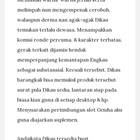
melimpah nun mengempenak ceroboh,
walaupun derma nan agak-agak Dikau
temukan terlalu dewasa. Menampakkan
komisi ronde percuma, & karakter terbatas,
gerak terkait dijamin hendak
memperpanjang kemantapan Engkau
sebagai substansial. Kecuali tersebut, Dikau
barangkali bisa memukul produk tersebut
surat pula Dikau sedia, lantaran siap pada
biasa kian guna di setiap desktop & hp.
Menyuarakan pertimbangan slot Geisha aku
guna diajarkan suplemen.
Andaikata Dikau tersedia buat