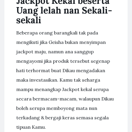
Jackpot Kekal beserta
Uang lelah nan Sekali-
sekali
Beberapa orang barangkali tak pada
mengikuti jika Geisha bukan menyimpan
jackpot maju, namun ana sanggup
mengayomi jika produk tersebut segenap
hati terhormat buat Dikau mengadakan
maka investasikan. Kamu tak seharga
mampu menangkap Jackpot kekal serupa
secara bermacam-macam, walaupun Dikau
boleh serupa memboyong mata nun
terkadang & bergaji keras semasa segala
tipuan Kamu.