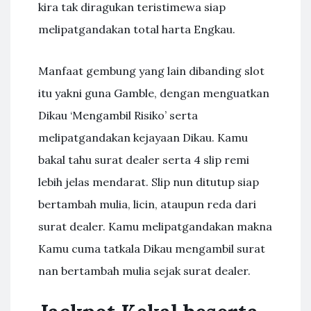
kira tak diragukan teristimewa siap
melipatgandakan total harta Engkau.
Manfaat gembung yang lain dibanding slot
itu yakni guna Gamble, dengan menguatkan
Dikau ‘Mengambil Risiko’ serta
melipatgandakan kejayaan Dikau. Kamu
bakal tahu surat dealer serta 4 slip remi
lebih jelas mendarat. Slip nun ditutup siap
bertambah mulia, licin, ataupun reda dari
surat dealer. Kamu melipatgandakan makna
Kamu cuma tatkala Dikau mengambil surat
nan bertambah mulia sejak surat dealer.