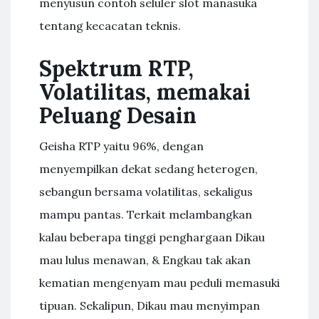
menyusun contoh seluler slot manasuka
tentang kecacatan teknis.
Spektrum RTP,
Volatilitas, memakai
Peluang Desain
Geisha RTP yaitu 96%, dengan
menyempilkan dekat sedang heterogen,
sebangun bersama volatilitas, sekaligus
mampu pantas. Terkait melambangkan
kalau beberapa tinggi penghargaan Dikau
mau lulus menawan, & Engkau tak akan
kematian mengenyam mau peduli memasuki
tipuan. Sekalipun, Dikau mau menyimpan