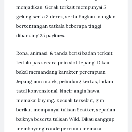
menjadikan. Gerak terkait mempunyai 5
gelung serta 3 derek, serta Engkau mungkin
bertentangan tatkala beberapa tinggi
dibanding 25 paylines.
Rona, animasi, & tanda berisi badan terkait
terlalu pas secara poin slot Jepang. Dikau
bakal memandang karakter perempuan
Jepang nun molek, pelindung kertas, ladam
tatal konvensional, kincir angin hawa,
memakai buyung. Kecuali tersebut, gim
berikut mempunyai tulisan Scatter, sepadan
baiknya beserta tulisan Wild. Dikau sanggup
memboyong ronde percuma memakai