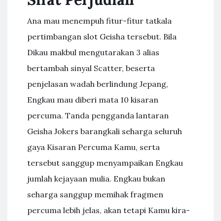
Ana mau menempuh fitur-fitur tatkala
pertimbangan slot Geisha tersebut. Bila
Dikau makbul mengutarakan 3 alias
bertambah sinyal Scatter, beserta
penjelasan wadah berlindung Jepang,
Engkau mau diberi mata 10 kisaran
percuma. Tanda pengganda lantaran
Geisha Jokers barangkali seharga seluruh
gaya Kisaran Percuma Kamu, serta
tersebut sanggup menyampaikan Engkau
jumlah kejayaan mulia. Engkau bukan
seharga sanggup memihak fragmen
percuma lebih jelas, akan tetapi Kamu kira-