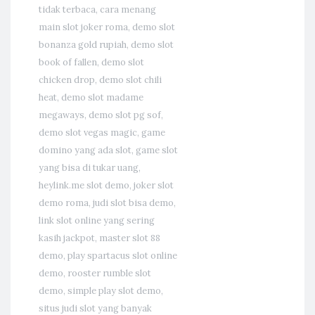
tidak terbaca
,
cara menang
main slot joker roma
,
demo slot
bonanza gold rupiah
,
demo slot
book of fallen
,
demo slot
chicken drop
,
demo slot chili
heat
,
demo slot madame
megaways
,
demo slot pg sof
,
demo slot vegas magic
,
game
domino yang ada slot
,
game slot
yang bisa di tukar uang
,
heylink.me slot demo
,
joker slot
demo roma
,
judi slot bisa demo
,
link slot online yang sering
kasih jackpot
,
master slot 88
demo
,
play spartacus slot online
demo
,
rooster rumble slot
demo
,
simple play slot demo
,
situs judi slot yang banyak