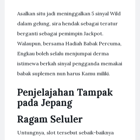
Asalkan situ jadi meninggalkan 5 sinyal Wild
dalam gelung, sira hendak sebagai teratur
berganti sebagai pemimpin Jackpot.
Walaupun, bersama Hadiah Babak Percuma,
Engkau boleh selalu menjumpai derma
istimewa berkah sinyal pengganda memakai
babak suplemen nun harus Kamu miliki.
Penjelajahan Tampak
pada Jepang
Ragam Seluler
Untungnya, slot tersebut sebaik-baiknya