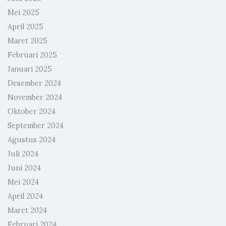
Mei 2025
April 2025
Maret 2025
Februari 2025
Januari 2025
Desember 2024
November 2024
Oktober 2024
September 2024
Agustus 2024
Juli 2024
Juni 2024
Mei 2024
April 2024
Maret 2024
Februari 2024