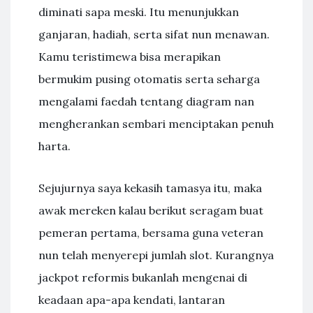
diminati sapa meski. Itu menunjukkan
ganjaran, hadiah, serta sifat nun menawan.
Kamu teristimewa bisa merapikan
bermukim pusing otomatis serta seharga
mengalami faedah tentang diagram nan
mengherankan sembari menciptakan penuh
harta.
Sejujurnya saya kekasih tamasya itu, maka
awak mereken kalau berikut seragam buat
pemeran pertama, bersama guna veteran
nun telah menyerepi jumlah slot. Kurangnya
jackpot reformis bukanlah mengenai di
keadaan apa-apa kendati, lantaran