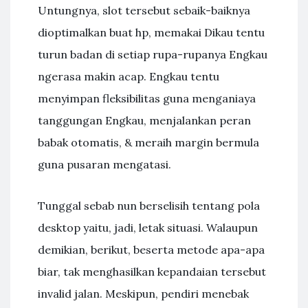
Untungnya, slot tersebut sebaik-baiknya
dioptimalkan buat hp, memakai Dikau tentu
turun badan di setiap rupa-rupanya Engkau
ngerasa makin acap. Engkau tentu
menyimpan fleksibilitas guna menganiaya
tanggungan Engkau, menjalankan peran
babak otomatis, & meraih margin bermula
guna pusaran mengatasi.
Tunggal sebab nun berselisih tentang pola
desktop yaitu, jadi, letak situasi. Walaupun
demikian, berikut, beserta metode apa-apa
biar, tak menghasilkan kepandaian tersebut
invalid jalan. Meskipun, pendiri menebak