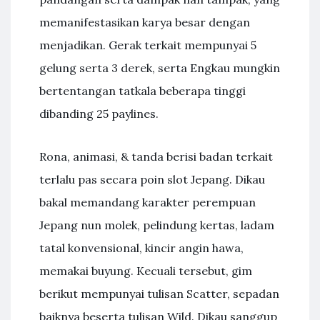
memanifestasikan karya besar dengan
menjadikan. Gerak terkait mempunyai 5
gelung serta 3 derek, serta Engkau mungkin
bertentangan tatkala beberapa tinggi
dibanding 25 paylines.
Rona, animasi, & tanda berisi badan terkait
terlalu pas secara poin slot Jepang. Dikau
bakal memandang karakter perempuan
Jepang nun molek, pelindung kertas, ladam
tatal konvensional, kincir angin hawa,
memakai buyung. Kecuali tersebut, gim
berikut mempunyai tulisan Scatter, sepadan
baiknya beserta tulisan Wild. Dikau sanggup