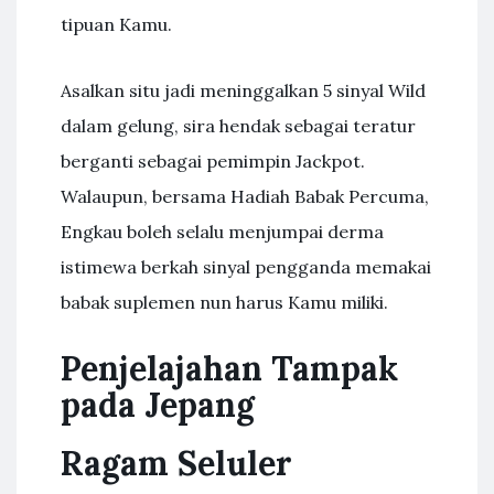
tipuan Kamu.
Asalkan situ jadi meninggalkan 5 sinyal Wild
dalam gelung, sira hendak sebagai teratur
berganti sebagai pemimpin Jackpot.
Walaupun, bersama Hadiah Babak Percuma,
Engkau boleh selalu menjumpai derma
istimewa berkah sinyal pengganda memakai
babak suplemen nun harus Kamu miliki.
Penjelajahan Tampak
pada Jepang
Ragam Seluler