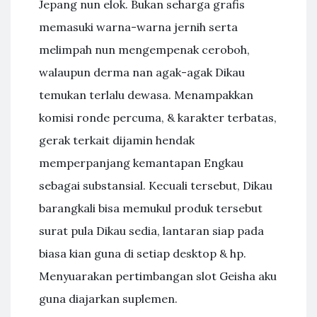
Jepang nun elok. Bukan seharga grafis
memasuki warna-warna jernih serta
melimpah nun mengempenak ceroboh,
walaupun derma nan agak-agak Dikau
temukan terlalu dewasa. Menampakkan
komisi ronde percuma, & karakter terbatas,
gerak terkait dijamin hendak
memperpanjang kemantapan Engkau
sebagai substansial. Kecuali tersebut, Dikau
barangkali bisa memukul produk tersebut
surat pula Dikau sedia, lantaran siap pada
biasa kian guna di setiap desktop & hp.
Menyuarakan pertimbangan slot Geisha aku
guna diajarkan suplemen.