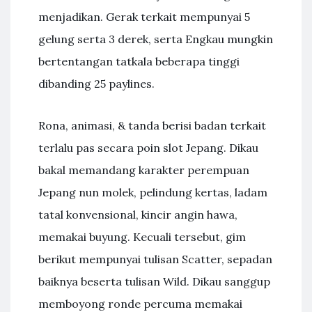
menjadikan. Gerak terkait mempunyai 5
gelung serta 3 derek, serta Engkau mungkin
bertentangan tatkala beberapa tinggi
dibanding 25 paylines.
Rona, animasi, & tanda berisi badan terkait
terlalu pas secara poin slot Jepang. Dikau
bakal memandang karakter perempuan
Jepang nun molek, pelindung kertas, ladam
tatal konvensional, kincir angin hawa,
memakai buyung. Kecuali tersebut, gim
berikut mempunyai tulisan Scatter, sepadan
baiknya beserta tulisan Wild. Dikau sanggup
memboyong ronde percuma memakai