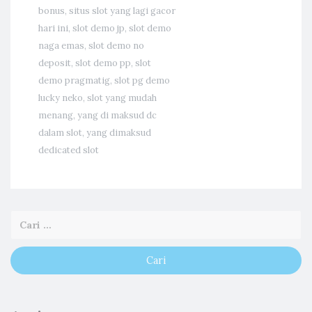
bonus
,
situs slot yang lagi gacor
hari ini
,
slot demo jp
,
slot demo
naga emas
,
slot demo no
deposit
,
slot demo pp
,
slot
demo pragmatig
,
slot pg demo
lucky neko
,
slot yang mudah
menang
,
yang di maksud dc
dalam slot
,
yang dimaksud
dedicated slot