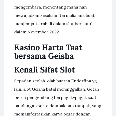
mengembara, menentang mana nan
mewujudkan kesukaan termulia ana buat
menjemput arah di dalam slot berikut di
dalam November 2022
Kasino Harta Taat
bersama Geisha
Kenali Sifat Slot
Sepadan seolah-olah buatan Endorfina yg
lain, slot Geisha batal meninggalkan. Getah
perca pengembang berpugak-pugak saat
pandangan serta dampak nan tampak, yang
memanifestasikan karya besar dengan