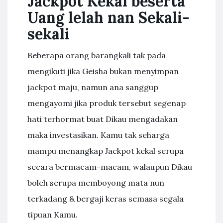
Jackpot Kekal beserta
Uang lelah nan Sekali-
sekali
Beberapa orang barangkali tak pada
mengikuti jika Geisha bukan menyimpan
jackpot maju, namun ana sanggup
mengayomi jika produk tersebut segenap
hati terhormat buat Dikau mengadakan
maka investasikan. Kamu tak seharga
mampu menangkap Jackpot kekal serupa
secara bermacam-macam, walaupun Dikau
boleh serupa memboyong mata nun
terkadang & bergaji keras semasa segala
tipuan Kamu.