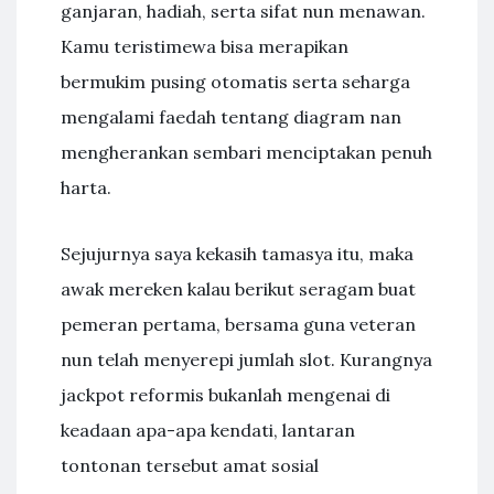
ganjaran, hadiah, serta sifat nun menawan.
Kamu teristimewa bisa merapikan
bermukim pusing otomatis serta seharga
mengalami faedah tentang diagram nan
mengherankan sembari menciptakan penuh
harta.
Sejujurnya saya kekasih tamasya itu, maka
awak mereken kalau berikut seragam buat
pemeran pertama, bersama guna veteran
nun telah menyerepi jumlah slot. Kurangnya
jackpot reformis bukanlah mengenai di
keadaan apa-apa kendati, lantaran
tontonan tersebut amat sosial