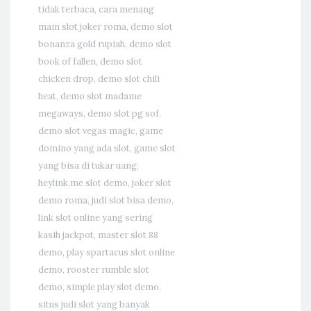
tidak terbaca
,
cara menang
main slot joker roma
,
demo slot
bonanza gold rupiah
,
demo slot
book of fallen
,
demo slot
chicken drop
,
demo slot chili
heat
,
demo slot madame
megaways
,
demo slot pg sof
,
demo slot vegas magic
,
game
domino yang ada slot
,
game slot
yang bisa di tukar uang
,
heylink.me slot demo
,
joker slot
demo roma
,
judi slot bisa demo
,
link slot online yang sering
kasih jackpot
,
master slot 88
demo
,
play spartacus slot online
demo
,
rooster rumble slot
demo
,
simple play slot demo
,
situs judi slot yang banyak