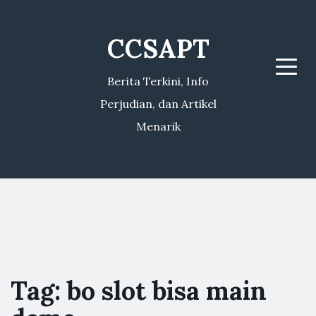
CCSAPT
Menu
Berita Terkini, Info
Perjudian, dan Artikel
Menarik
Tag:
bo slot bisa main