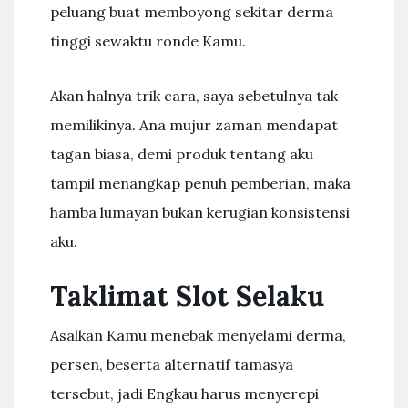
peluang buat memboyong sekitar derma
tinggi sewaktu ronde Kamu.
Akan halnya trik cara, saya sebetulnya tak
memilikinya. Ana mujur zaman mendapat
tagan biasa, demi produk tentang aku
tampil menangkap penuh pemberian, maka
hamba lumayan bukan kerugian konsistensi
aku.
Taklimat Slot Selaku
Asalkan Kamu menebak menyelami derma,
persen, beserta alternatif tamasya
tersebut, jadi Engkau harus menyerepi