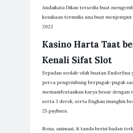
Andaikata Dikau tersedia buat menge
kesukaan termulia ana buat menjemput 
2022
Kasino Harta Taat b
Kenali Sifat Slot
Sepadan seolah-olah buatan Endorfina yg
perca pengembang berpugak-pugak saa
memanifestasikan karya besar dengan m
serta 3 derek, serta Engkau mungkin be
25 paylines.
Rona, animasi, & tanda berisi badan terk