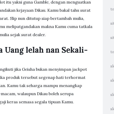
lot itu yakni guna Gamble, dengan menguatkan
t
gandakan kejayaan Dikau. Kamu bakal tahu surat
darat. Slip nun ditutup siap bertambah mulia,
si
. Kamu melipatgandakan makna Kamu cuma tatkala
lia sejak surat dealer.
si
a Uang lelah nan Sekali-
to
sl
ngikuti jika Geisha bukan menyimpan jackpot
ka produk tersebut segenap hati terhormat
sl
ikan. Kamu tak seharga mampu menangkap
-macam, walaupun Dikau boleh serupa
sl
ji keras semasa segala tipuan Kamu.
sl