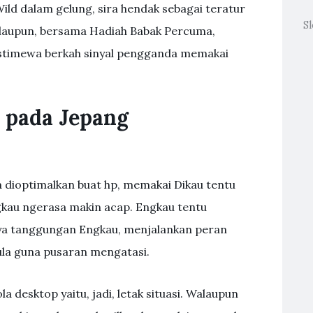
Wild dalam gelung, sira hendak sebagai teratur
Sl
alaupun, bersama Hadiah Babak Percuma,
istimewa berkah sinyal pengganda memakai
 pada Jepang
a dioptimalkan buat hp, memakai Dikau tentu
gkau ngerasa makin acap. Engkau tentu
aya tanggungan Engkau, menjalankan peran
la guna pusaran mengatasi.
a desktop yaitu, jadi, letak situasi. Walaupun