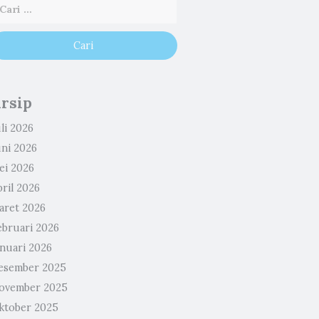
rsip
li 2026
uni 2026
ei 2026
ril 2026
aret 2026
ebruari 2026
anuari 2026
esember 2025
ovember 2025
ktober 2025