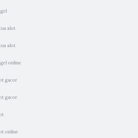
ogel
tus slot
tus slot
gel online
ot gacor
ot gacor
ot
ot online