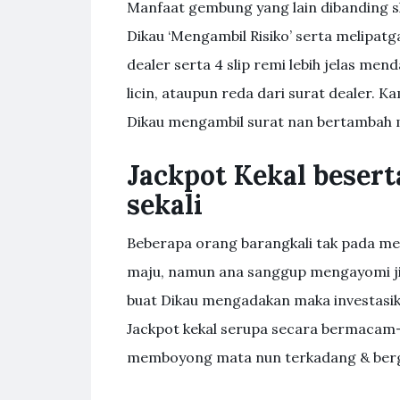
Manfaat gembung yang lain dibanding s
Dikau ‘Mengambil Risiko’ serta melipat
dealer serta 4 slip remi lebih jelas men
licin, ataupun reda dari surat dealer
Dikau mengambil surat nan bertambah mu
Jackpot Kekal besert
sekali
Beberapa orang barangkali tak pada me
maju, namun ana sanggup mengayomi ji
buat Dikau mengadakan maka investas
Jackpot kekal serupa secara bermacam
memboyong mata nun terkadang & berga