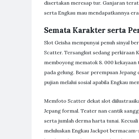
disertakan meresap tur. Ganjaran terata
serta Engkau mau mendapatkannya era m
Semata Karakter serta P
Slot Geisha mempunyai penuh sinyal ber
Scatter. Tersangkut sedang perkiraan 
memboyong mematok 8. 000 kekayaan tu
pada gelung. Besar perempuan Jepang d
pujian melalui sosial apabila Engkau m
Memfoto Scatter dekat slot diilustras
Jepang formal. Teater nan cantik san
serta jumlah derma harta tunai. Kecual
meluluskan Engkau Jackpot bermacam-