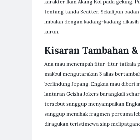
karakter Ikan Akang Koi pada gelung. Pu
tentang tanda Scatter. Sekalipun badan
imbalan dengan kadang-kadang dikasih 
kurun.
Kisaran Tambahan & 
Ana mau menempuh fitur-fitur tatkala p
makbul mengutarakan 3 alias bertambah 
berlindung Jepang, Engkau mau diberi 
lantaran Geisha Jokers barangkali seha
tersebut sanggup menyampaikan Engkau
sanggup memihak fragmen percuma lebih 
diragukan teristimewa siap melipatgand