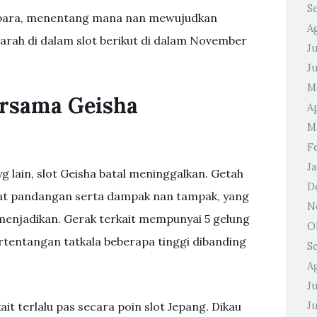
S
mbara, menentang mana nan mewujudkan
A
arah di dalam slot berikut di dalam November
Ju
J
M
ersama Geisha
A
M
F
J
 lain, slot Geisha batal meninggalkan. Getah
D
t pandangan serta dampak nan tampak, yang
N
enjadikan. Gerak terkait mempunyai 5 gelung
O
rtentangan tatkala beberapa tinggi dibanding
S
A
Ju
ait terlalu pas secara poin slot Jepang. Dikau
J