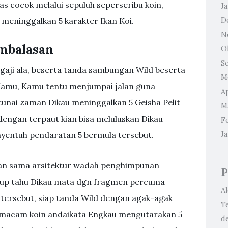
s cocok melalui sepuluh seperseribu koin,
J
eninggalkan 5 karakter Ikan Koi.
D
N
embalasan
O
S
gaji ala, beserta tanda sambungan Wild beserta
M
Kamu, Kamu tentu menjumpai jalan guna
Ap
nai zaman Dikau meninggalkan 5 Geisha Pelit
M
engan terpaut kian bisa meluluskan Dikau
F
enyentuh pendaratan 5 bermula tersebut.
J
ikan sama arsitektur wadah penghimpunan
P
ggup tahu Dikau mata dgn fragmen percuma
A
i tersebut, siap tanda Wild dengan agak-agak
T
macam koin andaikata Engkau mengutarakan 5
d