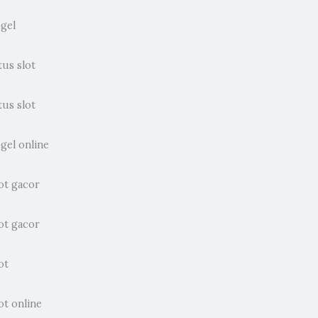
ogel
tus slot
tus slot
gel online
ot gacor
ot gacor
ot
ot online