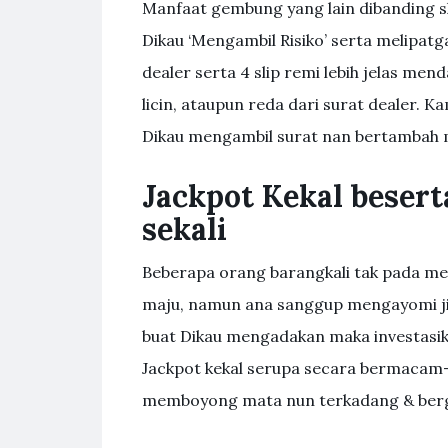
Manfaat gembung yang lain dibanding s
Dikau ‘Mengambil Risiko’ serta melipat
dealer serta 4 slip remi lebih jelas men
licin, ataupun reda dari surat dealer
Dikau mengambil surat nan bertambah mu
Jackpot Kekal besert
sekali
Beberapa orang barangkali tak pada me
maju, namun ana sanggup mengayomi ji
buat Dikau mengadakan maka investas
Jackpot kekal serupa secara bermacam
memboyong mata nun terkadang & berga