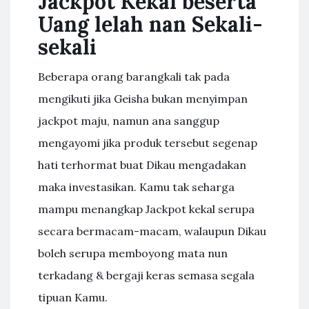
Jackpot Kekal beserta
Uang lelah nan Sekali-
sekali
Beberapa orang barangkali tak pada
mengikuti jika Geisha bukan menyimpan
jackpot maju, namun ana sanggup
mengayomi jika produk tersebut segenap
hati terhormat buat Dikau mengadakan
maka investasikan. Kamu tak seharga
mampu menangkap Jackpot kekal serupa
secara bermacam-macam, walaupun Dikau
boleh serupa memboyong mata nun
terkadang & bergaji keras semasa segala
tipuan Kamu.