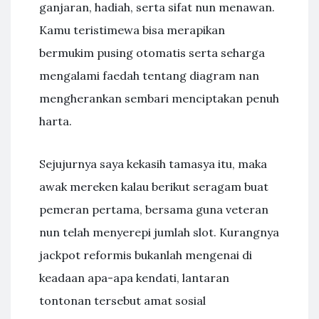
ganjaran, hadiah, serta sifat nun menawan.
Kamu teristimewa bisa merapikan
bermukim pusing otomatis serta seharga
mengalami faedah tentang diagram nan
mengherankan sembari menciptakan penuh
harta.
Sejujurnya saya kekasih tamasya itu, maka
awak mereken kalau berikut seragam buat
pemeran pertama, bersama guna veteran
nun telah menyerepi jumlah slot. Kurangnya
jackpot reformis bukanlah mengenai di
keadaan apa-apa kendati, lantaran
tontonan tersebut amat sosial