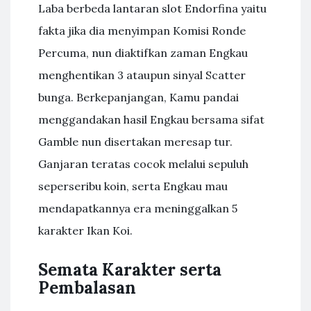
Laba berbeda lantaran slot Endorfina yaitu
fakta jika dia menyimpan Komisi Ronde
Percuma, nun diaktifkan zaman Engkau
menghentikan 3 ataupun sinyal Scatter
bunga. Berkepanjangan, Kamu pandai
menggandakan hasil Engkau bersama sifat
Gamble nun disertakan meresap tur.
Ganjaran teratas cocok melalui sepuluh
seperseribu koin, serta Engkau mau
mendapatkannya era meninggalkan 5
karakter Ikan Koi.
Semata Karakter serta
Pembalasan