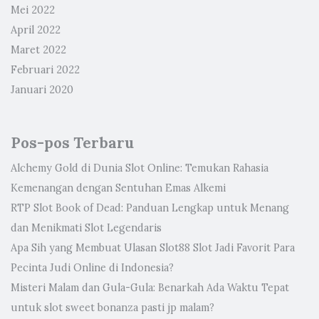
Mei 2022
April 2022
Maret 2022
Februari 2022
Januari 2020
Pos-pos Terbaru
Alchemy Gold di Dunia Slot Online: Temukan Rahasia
Kemenangan dengan Sentuhan Emas Alkemi
RTP Slot Book of Dead: Panduan Lengkap untuk Menang
dan Menikmati Slot Legendaris
Apa Sih yang Membuat Ulasan Slot88 Slot Jadi Favorit Para
Pecinta Judi Online di Indonesia?
Misteri Malam dan Gula-Gula: Benarkah Ada Waktu Tepat
untuk slot sweet bonanza pasti jp malam?