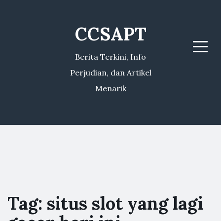
CCSAPT
Menu
Berita Terkini, Info
Perjudian, dan Artikel
Menarik
Tag:
situs slot yang lagi