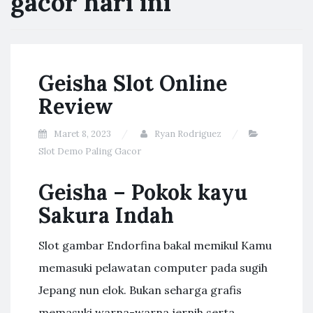
gacor hari ini
Geisha Slot Online
Review
Maret 8, 2023
Ryan Rodriguez
Slot Demo Paling Gacor
Geisha – Pokok kayu
Sakura Indah
Slot gambar Endorfina bakal memikul Kamu
memasuki pelawatan computer pada sugih
Jepang nun elok. Bukan seharga grafis
memasuki warna-warna jernih serta