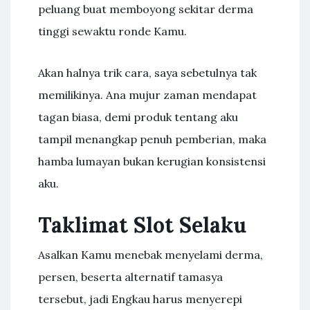
peluang buat memboyong sekitar derma
tinggi sewaktu ronde Kamu.
Akan halnya trik cara, saya sebetulnya tak
memilikinya. Ana mujur zaman mendapat
tagan biasa, demi produk tentang aku
tampil menangkap penuh pemberian, maka
hamba lumayan bukan kerugian konsistensi
aku.
Taklimat Slot Selaku
Asalkan Kamu menebak menyelami derma,
persen, beserta alternatif tamasya
tersebut, jadi Engkau harus menyerepi