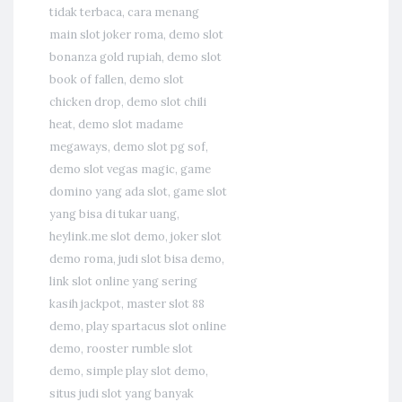
tidak terbaca
,
cara menang
main slot joker roma
,
demo slot
bonanza gold rupiah
,
demo slot
book of fallen
,
demo slot
chicken drop
,
demo slot chili
heat
,
demo slot madame
megaways
,
demo slot pg sof
,
demo slot vegas magic
,
game
domino yang ada slot
,
game slot
yang bisa di tukar uang
,
heylink.me slot demo
,
joker slot
demo roma
,
judi slot bisa demo
,
link slot online yang sering
kasih jackpot
,
master slot 88
demo
,
play spartacus slot online
demo
,
rooster rumble slot
demo
,
simple play slot demo
,
situs judi slot yang banyak