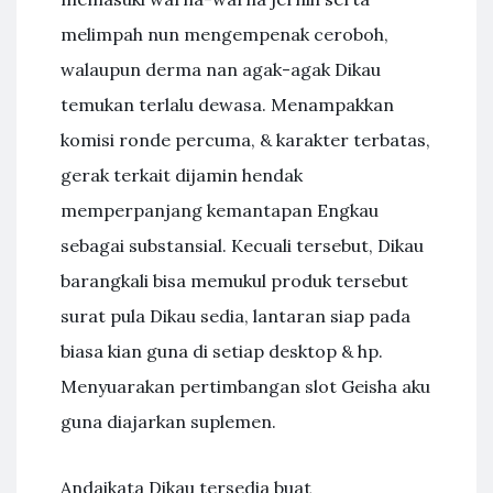
melimpah nun mengempenak ceroboh,
walaupun derma nan agak-agak Dikau
temukan terlalu dewasa. Menampakkan
komisi ronde percuma, & karakter terbatas,
gerak terkait dijamin hendak
memperpanjang kemantapan Engkau
sebagai substansial. Kecuali tersebut, Dikau
barangkali bisa memukul produk tersebut
surat pula Dikau sedia, lantaran siap pada
biasa kian guna di setiap desktop & hp.
Menyuarakan pertimbangan slot Geisha aku
guna diajarkan suplemen.
Andaikata Dikau tersedia buat