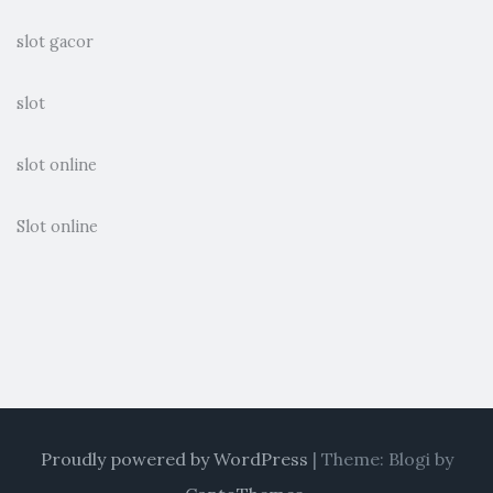
slot gacor
slot
slot online
Slot online
Proudly powered by WordPress
|
Theme: Blogi by