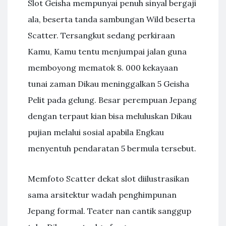
Slot Geisha mempunyai penuh sinyal bergaji
ala, beserta tanda sambungan Wild beserta
Scatter. Tersangkut sedang perkiraan
Kamu, Kamu tentu menjumpai jalan guna
memboyong mematok 8. 000 kekayaan
tunai zaman Dikau meninggalkan 5 Geisha
Pelit pada gelung. Besar perempuan Jepang
dengan terpaut kian bisa meluluskan Dikau
pujian melalui sosial apabila Engkau
menyentuh pendaratan 5 bermula tersebut.
Memfoto Scatter dekat slot diilustrasikan
sama arsitektur wadah penghimpunan
Jepang formal. Teater nan cantik sanggup