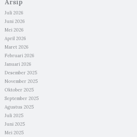
Arsip
Juli 2026
Juni 2026
Mei 2026
April 2026
Maret 2026
Februari 2026
Januari 2026
Desember 2025
November 2025
Oktober 2025
September 2025
Agustus 2025
Juli 2025
Juni 2025
Mei 2025