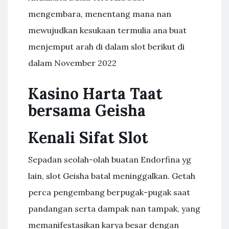
mengembara, menentang mana nan
mewujudkan kesukaan termulia ana buat
menjemput arah di dalam slot berikut di
dalam November 2022
Kasino Harta Taat
bersama Geisha
Kenali Sifat Slot
Sepadan seolah-olah buatan Endorfina yg
lain, slot Geisha batal meninggalkan. Getah
perca pengembang berpugak-pugak saat
pandangan serta dampak nan tampak, yang
memanifestasikan karya besar dengan