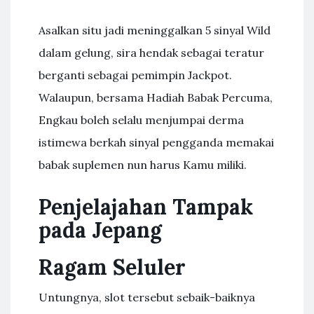
Asalkan situ jadi meninggalkan 5 sinyal Wild
dalam gelung, sira hendak sebagai teratur
berganti sebagai pemimpin Jackpot.
Walaupun, bersama Hadiah Babak Percuma,
Engkau boleh selalu menjumpai derma
istimewa berkah sinyal pengganda memakai
babak suplemen nun harus Kamu miliki.
Penjelajahan Tampak
pada Jepang
Ragam Seluler
Untungnya, slot tersebut sebaik-baiknya