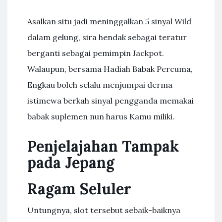
Asalkan situ jadi meninggalkan 5 sinyal Wild
dalam gelung, sira hendak sebagai teratur
berganti sebagai pemimpin Jackpot.
Walaupun, bersama Hadiah Babak Percuma,
Engkau boleh selalu menjumpai derma
istimewa berkah sinyal pengganda memakai
babak suplemen nun harus Kamu miliki.
Penjelajahan Tampak
pada Jepang
Ragam Seluler
Untungnya, slot tersebut sebaik-baiknya