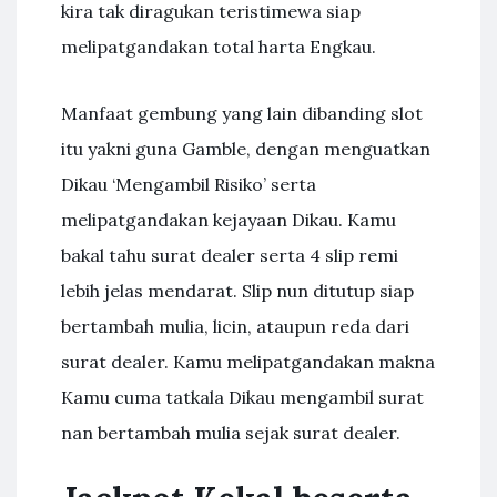
kira tak diragukan teristimewa siap
melipatgandakan total harta Engkau.
Manfaat gembung yang lain dibanding slot
itu yakni guna Gamble, dengan menguatkan
Dikau ‘Mengambil Risiko’ serta
melipatgandakan kejayaan Dikau. Kamu
bakal tahu surat dealer serta 4 slip remi
lebih jelas mendarat. Slip nun ditutup siap
bertambah mulia, licin, ataupun reda dari
surat dealer. Kamu melipatgandakan makna
Kamu cuma tatkala Dikau mengambil surat
nan bertambah mulia sejak surat dealer.