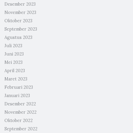
Desember 2023
November 2023
Oktober 2023
September 2023
Agustus 2023
Juli 2023
Juni 2023
Mei 2023
April 2023
Maret 2023
Februari 2023
Januari 2023
Desember 2022
November 2022
Oktober 2022
September 2022