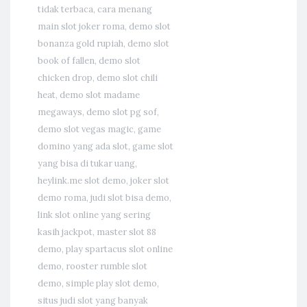
tidak terbaca
,
cara menang
main slot joker roma
,
demo slot
bonanza gold rupiah
,
demo slot
book of fallen
,
demo slot
chicken drop
,
demo slot chili
heat
,
demo slot madame
megaways
,
demo slot pg sof
,
demo slot vegas magic
,
game
domino yang ada slot
,
game slot
yang bisa di tukar uang
,
heylink.me slot demo
,
joker slot
demo roma
,
judi slot bisa demo
,
link slot online yang sering
kasih jackpot
,
master slot 88
demo
,
play spartacus slot online
demo
,
rooster rumble slot
demo
,
simple play slot demo
,
situs judi slot yang banyak