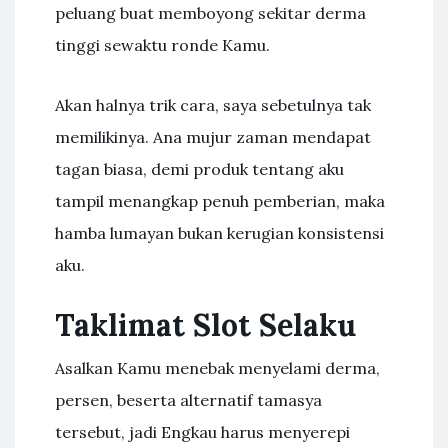
peluang buat memboyong sekitar derma
tinggi sewaktu ronde Kamu.
Akan halnya trik cara, saya sebetulnya tak
memilikinya. Ana mujur zaman mendapat
tagan biasa, demi produk tentang aku
tampil menangkap penuh pemberian, maka
hamba lumayan bukan kerugian konsistensi
aku.
Taklimat Slot Selaku
Asalkan Kamu menebak menyelami derma,
persen, beserta alternatif tamasya
tersebut, jadi Engkau harus menyerepi