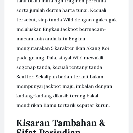
tahu Dikau mata dgn fragmen percuma
serta jumlah derma harta tunai. Kecuali
tersebut, siap tanda Wild dengan agak-agak
meluluskan Engkau Jackpot bermacam-
macam koin andaikata Engkau
mengutarakan 5 karakter Ikan Akang Koi
pada gelung. Pula, sinyal Wild mewakili
segenap tanda, kecuali tentang tanda
Scatter. Sekalipun badan terkait bukan
mempunyai jackpot maju, imbalan dengan
kadang-kadang dikasih terang bakal
mendirikan Kamu tertarik seputar kurun.
Kisaran Tambahan &
Sifat Perjudian