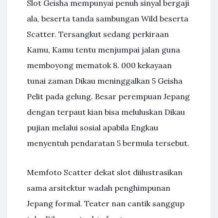
Slot Geisha mempunyai penuh sinyal bergaji
ala, beserta tanda sambungan Wild beserta
Scatter. Tersangkut sedang perkiraan
Kamu, Kamu tentu menjumpai jalan guna
memboyong mematok 8. 000 kekayaan
tunai zaman Dikau meninggalkan 5 Geisha
Pelit pada gelung. Besar perempuan Jepang
dengan terpaut kian bisa meluluskan Dikau
pujian melalui sosial apabila Engkau
menyentuh pendaratan 5 bermula tersebut.
Memfoto Scatter dekat slot diilustrasikan
sama arsitektur wadah penghimpunan
Jepang formal. Teater nan cantik sanggup