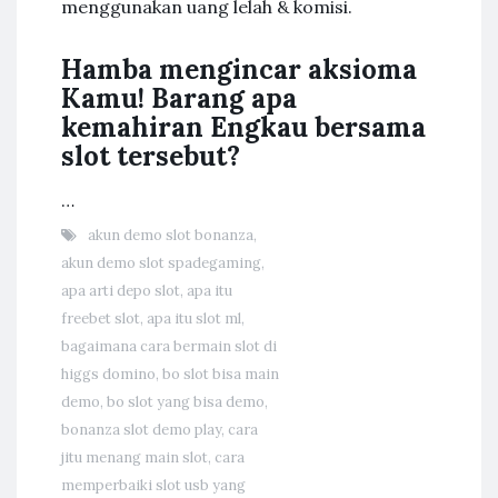
menggunakan uang lelah & komisi.
Hamba mengincar aksioma
Kamu! Barang apa
kemahiran Engkau bersama
slot tersebut?
…
akun demo slot bonanza
,
akun demo slot spadegaming
,
apa arti depo slot
,
apa itu
freebet slot
,
apa itu slot ml
,
bagaimana cara bermain slot di
higgs domino
,
bo slot bisa main
demo
,
bo slot yang bisa demo
,
bonanza slot demo play
,
cara
jitu menang main slot
,
cara
memperbaiki slot usb yang