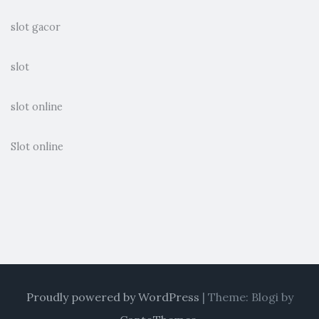
slot gacor
slot
slot online
Slot online
Proudly powered by WordPress
|
Theme: Blogi by