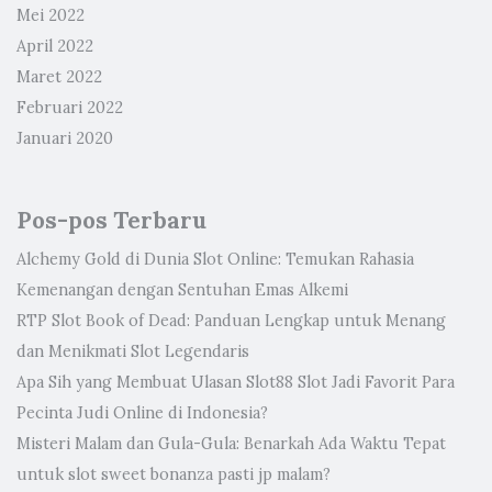
Mei 2022
April 2022
Maret 2022
Februari 2022
Januari 2020
Pos-pos Terbaru
Alchemy Gold di Dunia Slot Online: Temukan Rahasia
Kemenangan dengan Sentuhan Emas Alkemi
RTP Slot Book of Dead: Panduan Lengkap untuk Menang
dan Menikmati Slot Legendaris
Apa Sih yang Membuat Ulasan Slot88 Slot Jadi Favorit Para
Pecinta Judi Online di Indonesia?
Misteri Malam dan Gula-Gula: Benarkah Ada Waktu Tepat
untuk slot sweet bonanza pasti jp malam?