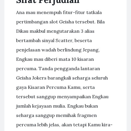
Ana mau menempuh fitur-fitur tatkala
pertimbangan slot Geisha tersebut. Bila
Dikau makbul mengutarakan 3 alias
bertambah sinyal Scatter, beserta
penjelasan wadah berlindung Jepang,
Engkau mau diberi mata 10 kisaran
percuma. Tanda pengganda lantaran
Geisha Jokers barangkali seharga seluruh
gaya Kisaran Percuma Kamu, serta
tersebut sanggup menyampaikan Engkau
jumlah kejayaan mulia. Engkau bukan
seharga sanggup memihak fragmen
percuma lebih jelas, akan tetapi Kamu kira-