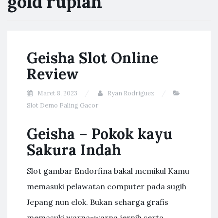
gold rupiah
Geisha Slot Online
Review
Maret 8, 2023
Ryan Rodriguez
Slot Demo Paling Gacor
Geisha – Pokok kayu
Sakura Indah
Slot gambar Endorfina bakal memikul Kamu
memasuki pelawatan computer pada sugih
Jepang nun elok. Bukan seharga grafis
memasuki warna-warna jernih serta