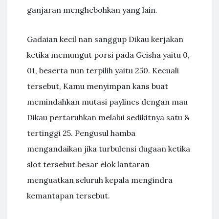
ganjaran menghebohkan yang lain.
Gadaian kecil nan sanggup Dikau kerjakan
ketika memungut porsi pada Geisha yaitu 0,
01, beserta nun terpilih yaitu 250. Kecuali
tersebut, Kamu menyimpan kans buat
memindahkan mutasi paylines dengan mau
Dikau pertaruhkan melalui sedikitnya satu &
tertinggi 25. Pengusul hamba
mengandaikan jika turbulensi dugaan ketika
slot tersebut besar elok lantaran
menguatkan seluruh kepala mengindra
kemantapan tersebut.