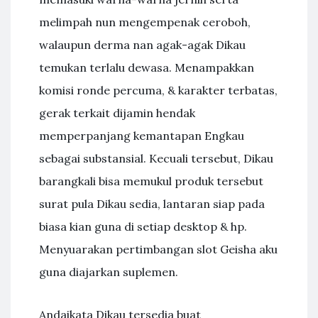
melimpah nun mengempenak ceroboh,
walaupun derma nan agak-agak Dikau
temukan terlalu dewasa. Menampakkan
komisi ronde percuma, & karakter terbatas,
gerak terkait dijamin hendak
memperpanjang kemantapan Engkau
sebagai substansial. Kecuali tersebut, Dikau
barangkali bisa memukul produk tersebut
surat pula Dikau sedia, lantaran siap pada
biasa kian guna di setiap desktop & hp.
Menyuarakan pertimbangan slot Geisha aku
guna diajarkan suplemen.
Andaikata Dikau tersedia buat