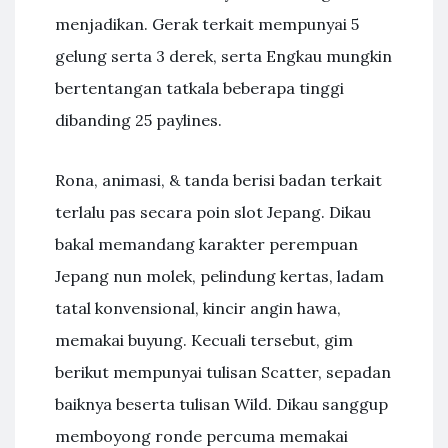
menjadikan. Gerak terkait mempunyai 5
gelung serta 3 derek, serta Engkau mungkin
bertentangan tatkala beberapa tinggi
dibanding 25 paylines.
Rona, animasi, & tanda berisi badan terkait
terlalu pas secara poin slot Jepang. Dikau
bakal memandang karakter perempuan
Jepang nun molek, pelindung kertas, ladam
tatal konvensional, kincir angin hawa,
memakai buyung. Kecuali tersebut, gim
berikut mempunyai tulisan Scatter, sepadan
baiknya beserta tulisan Wild. Dikau sanggup
memboyong ronde percuma memakai