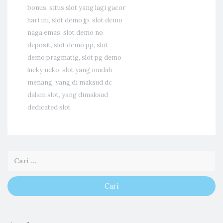
bonus
,
situs slot yang lagi gacor
hari ini
,
slot demo jp
,
slot demo
naga emas
,
slot demo no
deposit
,
slot demo pp
,
slot
demo pragmatig
,
slot pg demo
lucky neko
,
slot yang mudah
menang
,
yang di maksud dc
dalam slot
,
yang dimaksud
dedicated slot