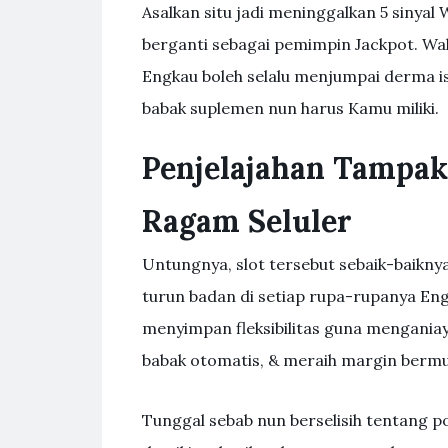
Asalkan situ jadi meninggalkan 5 sinyal 
berganti sebagai pemimpin Jackpot. W
Engkau boleh selalu menjumpai derma 
babak suplemen nun harus Kamu miliki.
Penjelajahan Tampak
Ragam Seluler
Untungnya, slot tersebut sebaik-baikny
turun badan di setiap rupa-rupanya En
menyimpan fleksibilitas guna mengani
babak otomatis, & meraih margin bermu
Tunggal sebab nun berselisih tentang pol