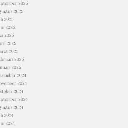
eptember 2025
gustus 2025
li 2025
uni 2025
ei 2025
pril 2025
aret 2025
ebruari 2025
anuari 2025
esember 2024
ovember 2024
ktober 2024
eptember 2024
gustus 2024
li 2024
uni 2024