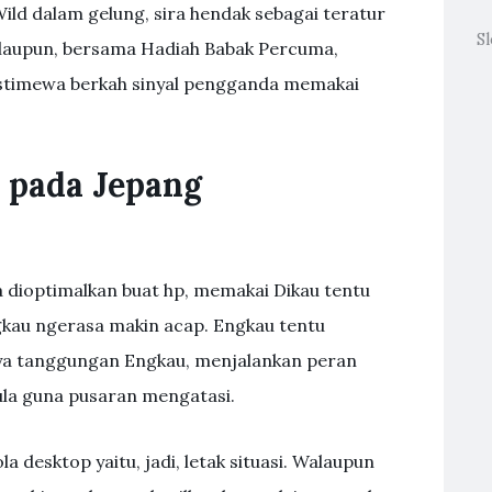
Wild dalam gelung, sira hendak sebagai teratur
Sl
alaupun, bersama Hadiah Babak Percuma,
istimewa berkah sinyal pengganda memakai
 pada Jepang
a dioptimalkan buat hp, memakai Dikau tentu
gkau ngerasa makin acap. Engkau tentu
aya tanggungan Engkau, menjalankan peran
la guna pusaran mengatasi.
a desktop yaitu, jadi, letak situasi. Walaupun