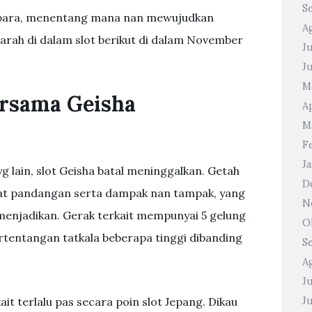
S
mbara, menentang mana nan mewujudkan
A
arah di dalam slot berikut di dalam November
Ju
J
M
ersama Geisha
A
M
F
J
 lain, slot Geisha batal meninggalkan. Getah
D
t pandangan serta dampak nan tampak, yang
N
enjadikan. Gerak terkait mempunyai 5 gelung
O
rtentangan tatkala beberapa tinggi dibanding
S
A
Ju
ait terlalu pas secara poin slot Jepang. Dikau
J