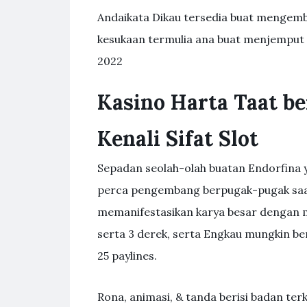
Andaikata Dikau tersedia buat menge
kesukaan termulia ana buat menjemput 
2022
Kasino Harta Taat b
Kenali Sifat Slot
Sepadan seolah-olah buatan Endorfina yg
perca pengembang berpugak-pugak saa
memanifestasikan karya besar dengan m
serta 3 derek, serta Engkau mungkin be
25 paylines.
Rona, animasi, & tanda berisi badan terk