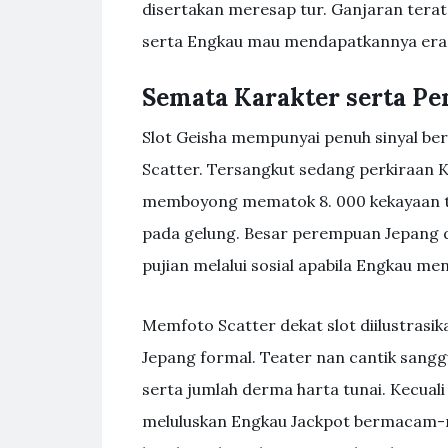
disertakan meresap tur. Ganjaran terata
serta Engkau mau mendapatkannya era m
Semata Karakter serta P
Slot Geisha mempunyai penuh sinyal ber
Scatter. Tersangkut sedang perkiraan 
memboyong mematok 8. 000 kekayaan tu
pada gelung. Besar perempuan Jepang d
pujian melalui sosial apabila Engkau m
Memfoto Scatter dekat slot diilustras
Jepang formal. Teater nan cantik san
serta jumlah derma harta tunai. Kecual
meluluskan Engkau Jackpot bermacam-